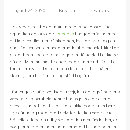
august 24, 2020
Kristian
Elektronik
Hos Vestpas arbejder man med parabol opsætning,
reparation og så videre.
Vestpas
har god erfaring med,
at fikse ens flimmer på skærmen, hvis det viser sig en
dag. Der kan være mange grunde til, at signalet ikke lige
er det bedst, og det er altid godt at få nogle til at kigge
på det. Man får i sidste ende meget mere ud af sin tid
foran fjernsynet. Der er ingen der gider at se på en
skærm, som har flimmer og slår til og fra.
I forlængelse af et voldsomt uvejr, kan det også sagtens
være at ens parabolantenne har taget skade eller er
blevet skubbet ud af kurs. Det er ikke noget man bare
lige går ud og roder med selv, for det kan være farligt.
Så hellere tage en udbyder som den man finder her, og
sørg for at der er ingen som kommer til skade og man