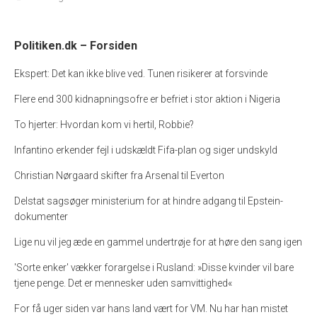
Politiken.dk – Forsiden
Ekspert: Det kan ikke blive ved. Tunen risikerer at forsvinde
Flere end 300 kidnapningsofre er befriet i stor aktion i Nigeria
To hjerter: Hvordan kom vi hertil, Robbie?
Infantino erkender fejl i udskældt Fifa-plan og siger undskyld
Christian Nørgaard skifter fra Arsenal til Everton
Delstat sagsøger ministerium for at hindre adgang til Epstein-
dokumenter
Lige nu vil jeg æde en gammel undertrøje for at høre den sang igen
'Sorte enker' vækker forargelse i Rusland: »Disse kvinder vil bare
tjene penge. Det er mennesker uden samvittighed«
For få uger siden var hans land vært for VM. Nu har han mistet