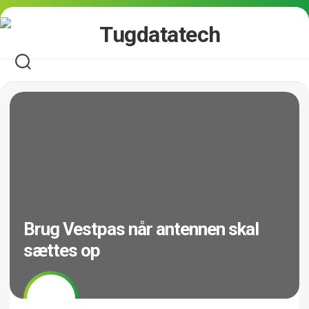
Skip
to
content
Brug Vestpas når antennen skal
sættes op