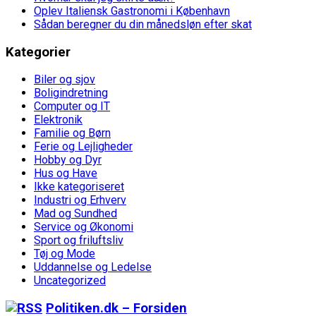
Oplev Italiensk Gastronomi i København
Sådan beregner du din månedsløn efter skat
Kategorier
Biler og sjov
Boligindretning
Computer og IT
Elektronik
Familie og Børn
Ferie og Lejligheder
Hobby og Dyr
Hus og Have
Ikke kategoriseret
Industri og Erhverv
Mad og Sundhed
Service og Økonomi
Sport og friluftsliv
Tøj og Mode
Uddannelse og Ledelse
Uncategorized
Politiken.dk – Forsiden