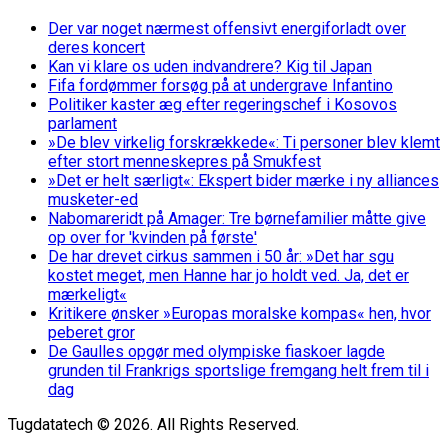
Der var noget nærmest offensivt energiforladt over
deres koncert
Kan vi klare os uden indvandrere? Kig til Japan
Fifa fordømmer forsøg på at undergrave Infantino
Politiker kaster æg efter regeringschef i Kosovos
parlament
»De blev virkelig forskrækkede«: Ti personer blev klemt
efter stort menneskepres på Smukfest
»Det er helt særligt«: Ekspert bider mærke i ny alliances
musketer-ed
Nabomareridt på Amager: Tre børnefamilier måtte give
op over for 'kvinden på første'
De har drevet cirkus sammen i 50 år: »Det har sgu
kostet meget, men Hanne har jo holdt ved. Ja, det er
mærkeligt«
Kritikere ønsker »Europas moralske kompas« hen, hvor
peberet gror
De Gaulles opgør med olympiske fiaskoer lagde
grunden til Frankrigs sportslige fremgang helt frem til i
dag
Tugdatatech © 2026. All Rights Reserved.