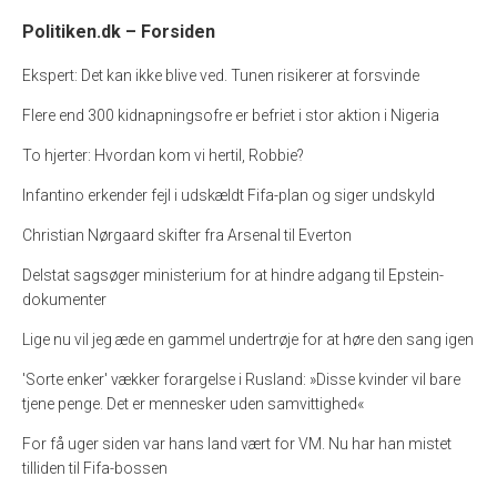
Politiken.dk – Forsiden
Ekspert: Det kan ikke blive ved. Tunen risikerer at forsvinde
Flere end 300 kidnapningsofre er befriet i stor aktion i Nigeria
To hjerter: Hvordan kom vi hertil, Robbie?
Infantino erkender fejl i udskældt Fifa-plan og siger undskyld
Christian Nørgaard skifter fra Arsenal til Everton
Delstat sagsøger ministerium for at hindre adgang til Epstein-
dokumenter
Lige nu vil jeg æde en gammel undertrøje for at høre den sang igen
'Sorte enker' vækker forargelse i Rusland: »Disse kvinder vil bare
tjene penge. Det er mennesker uden samvittighed«
For få uger siden var hans land vært for VM. Nu har han mistet
tilliden til Fifa-bossen