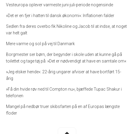
Vesteuropa oplever varmeste juni-juli-periode nogensinde
»Det er en fjer i hatten til dansk økonomi«: Inflationen falder
Sedlen fra deres overbo fik Nikoline og Jacob til at indse, at noget
var helt galt
Mere varme og sol på vej til Danmark
Borgmester ser børn, der begynder i skole uden at kunne gå på
toilettet og tage tøj på: »Det er nødvendigt at have en samtale om«
»Jeg elsker hende«: 22-årig ungarer afviser at have bortført 15-
årig
»Få din hvide røv ned til Compton nu«, bjæffede Tupac Shakur i
telefonen
Mangel på nedbør truer skibsfarten på en af Europas længste
floder