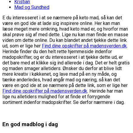
Kristian
Mad og Sundhed
E du interesseret i at se nærmere på keto mad, så kan det
være en god ide at lade sig inspirere online. Her kan man
læse meget mere omkring, hvad keto mad er, og hvorfor man
skal prøve sig af med dette. Lige nu kan man finde en masse
viden om dette online. Du kan blandet andet tjekke dette link
ud, som er lige her
Find dine opskrifter på madensverden.dk
.
Herinde finder du den helt rette hjemmeside indenfor
madopskrifter, og er du interesseret i at tjekke dette ud, er
det bare med at klikke sig ind allerede i dag. Det er helt gratis
og maden smager alletiders. Ønsker du derfor at blive lidt
mere kreativ i køkkenet, og lave mad på en ny måde, og
tænke anderledes, hvad angår mad og næring, så kan det
være en god ide at se nærmere på dette link, som er lige her
Find dine opskrifter på madensverden.dk
. Herinde har man
lige nu alletiders mulighed for at finde et forrygende
sortiment indenfor madopskrifter. Se derfor nærmere i dag.
En god madblog i dag