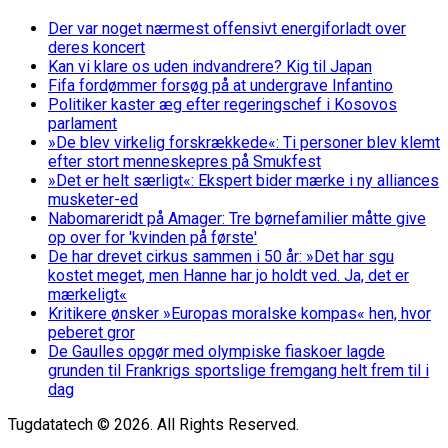
Der var noget nærmest offensivt energiforladt over
deres koncert
Kan vi klare os uden indvandrere? Kig til Japan
Fifa fordømmer forsøg på at undergrave Infantino
Politiker kaster æg efter regeringschef i Kosovos
parlament
»De blev virkelig forskrækkede«: Ti personer blev klemt
efter stort menneskepres på Smukfest
»Det er helt særligt«: Ekspert bider mærke i ny alliances
musketer-ed
Nabomareridt på Amager: Tre børnefamilier måtte give
op over for 'kvinden på første'
De har drevet cirkus sammen i 50 år: »Det har sgu
kostet meget, men Hanne har jo holdt ved. Ja, det er
mærkeligt«
Kritikere ønsker »Europas moralske kompas« hen, hvor
peberet gror
De Gaulles opgør med olympiske fiaskoer lagde
grunden til Frankrigs sportslige fremgang helt frem til i
dag
Tugdatatech © 2026. All Rights Reserved.