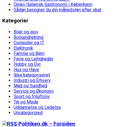
Oplev Italiensk Gastronomi i København
Sådan beregner du din månedsløn efter skat
Kategorier
Biler og sjov
Boligindretning
Computer og IT
Elektronik
Familie og Børn
Ferie og Lejligheder
Hobby og Dyr
Hus og Have
Ikke kategoriseret
Industri og Erhverv
Mad og Sundhed
Service og Økonomi
Sport og friluftsliv
Tøj og Mode
Uddannelse og Ledelse
Uncategorized
Politiken.dk – Forsiden