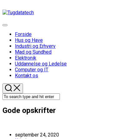
Skip
to
content
Expand
Menu
Forside
Hus og Have
Industri og Erhverv
Current
Mad og Sundhed
Page
Elektronik
Parent
Uddannelse og Ledelse
Computer og IT
Kontakt os
Gode opskrifter
september 24, 2020