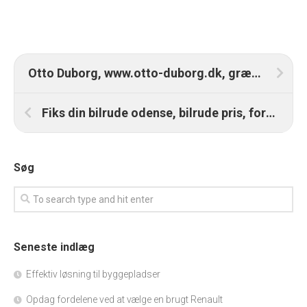
Otto Duborg, www.otto-duborg.dk, grænsebutik, bestil nemt online, shop billigt i Tyskland, tysk grænsehandel
Fiks din bilrude odense, bilrude pris, forrudeskift og meget mere
Søg
Seneste indlæg
Effektiv løsning til byggepladser
Opdag fordelene ved at vælge en brugt Renault