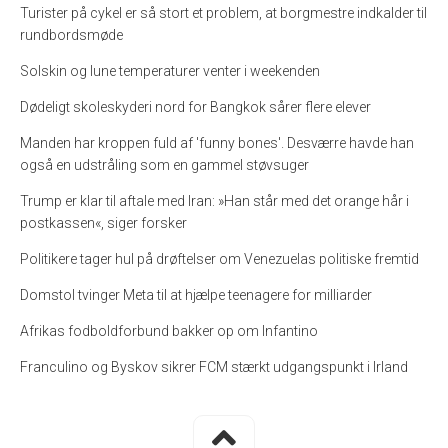
Turister på cykel er så stort et problem, at borgmestre indkalder til
rundbordsmøde
Solskin og lune temperaturer venter i weekenden
Dødeligt skoleskyderi nord for Bangkok sårer flere elever
Manden har kroppen fuld af 'funny bones'. Desværre havde han
også en udstråling som en gammel støvsuger
Trump er klar til aftale med Iran: »Han står med det orange hår i
postkassen«, siger forsker
Politikere tager hul på drøftelser om Venezuelas politiske fremtid
Domstol tvinger Meta til at hjælpe teenagere for milliarder
Afrikas fodboldforbund bakker op om Infantino
Franculino og Byskov sikrer FCM stærkt udgangspunkt i Irland