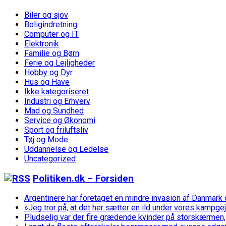
Biler og sjov
Boligindretning
Computer og IT
Elektronik
Familie og Børn
Ferie og Lejligheder
Hobby og Dyr
Hus og Have
Ikke kategoriseret
Industri og Erhverv
Mad og Sundhed
Service og Økonomi
Sport og friluftsliv
Tøj og Mode
Uddannelse og Ledelse
Uncategorized
Politiken.dk – Forsiden
Argentinere har foretaget en mindre invasion af Danmar
»Jeg tror på, at det her sætter en ild under vores kampge
Pludselig var der fire grædende kvinder på storskærmen,