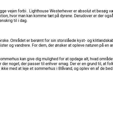
lægge vejen forbi . Lighthouse Westerhever er absolut et besøg væ
raktion, hvor man kan komme tæt på dyrene. Derudover er der o
skrig til i dag.
ske. Området er berømt for sin storslåede kyst- og klitlandskab, 
lister og vandrere. For dem, der ønsker at opleve naturen på en 
ommerhus kan give dig mulighed for at opdage alt, hvad området 
r noget, der passer til enhver smag. Der er en grund til, at fol
ikke med at leje et sommerhus i Blåvand, og oplev en af de beds