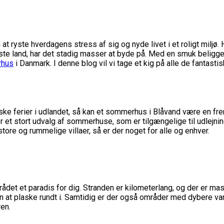
yste hverdagens stress af sig og nyde livet i et roligt miljø. 
 land, har det stadig masser at byde på. Med en smuk beliggenh
rhus
i Danmark. I denne blog vil vi tage et kig på alle de fantast
ypiske ferier i udlandet, så kan et sommerhus i Blåvand være en 
 et stort udvalg af sommerhuse, som er tilgængelige til udlejni
re og rummelige villaer, så er der noget for alle og enhver.
det et paradis for dig. Stranden er kilometerlang, og der er mass
rn at plaske rundt i. Samtidig er der også områder med dybere van
ren.