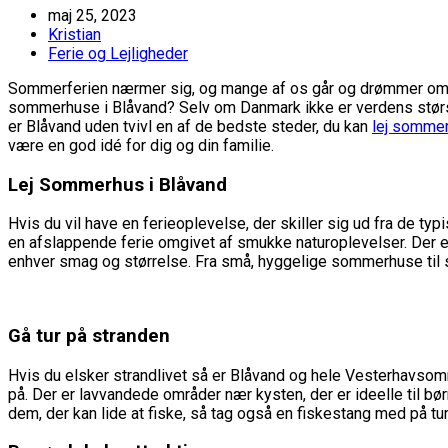
maj 25, 2023
Kristian
Ferie og Lejligheder
Sommerferien nærmer sig, og mange af os går og drømmer om at r
sommerhuse i Blåvand? Selv om Danmark ikke er verdens største
er Blåvand uden tvivl en af de bedste steder, du kan
lej somme
være en god idé for dig og din familie.
Lej Sommerhus i Blåvand
Hvis du vil have en ferieoplevelse, der skiller sig ud fra de t
en afslappende ferie omgivet af smukke naturoplevelser. Der er
enhver smag og størrelse. Fra små, hyggelige sommerhuse til sto
Gå tur på stranden
Hvis du elsker strandlivet så er Blåvand og hele Vesterhavsområ
på. Der er lavvandede områder nær kysten, der er ideelle til bø
dem, der kan lide at fiske, så tag også en fiskestang med på tu