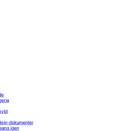
de
geria
kyld
stein-dokumenter
 sang igen