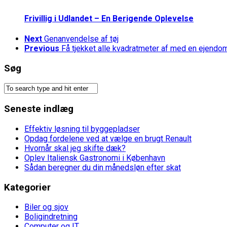
Frivillig i Udlandet – En Berigende Oplevelse
Next
Genanvendelse af tøj
Previous
Få tjekket alle kvadratmeter af med en ejend
Søg
Seneste indlæg
Effektiv løsning til byggepladser
Opdag fordelene ved at vælge en brugt Renault
Hvornår skal jeg skifte dæk?
Oplev Italiensk Gastronomi i København
Sådan beregner du din månedsløn efter skat
Kategorier
Biler og sjov
Boligindretning
Computer og IT