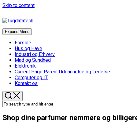
Skip to content
Expand Menu
Forside
Hus og Have
Industri og Erhverv
Mad og Sundhed
Elektronik
Current Page Parent
Uddannelse og Ledelse
Computer og IT
Kontakt os
Shop dine parfumer nemmere og billiger