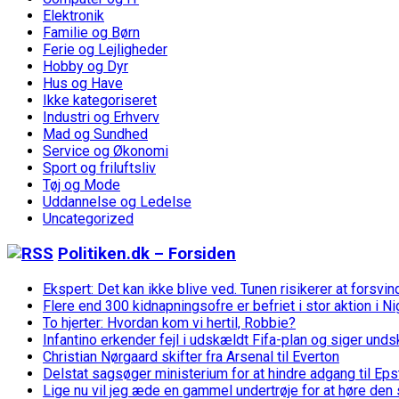
Elektronik
Familie og Børn
Ferie og Lejligheder
Hobby og Dyr
Hus og Have
Ikke kategoriseret
Industri og Erhverv
Mad og Sundhed
Service og Økonomi
Sport og friluftsliv
Tøj og Mode
Uddannelse og Ledelse
Uncategorized
Politiken.dk – Forsiden
Ekspert: Det kan ikke blive ved. Tunen risikerer at forsvin
Flere end 300 kidnapningsofre er befriet i stor aktion i Ni
To hjerter: Hvordan kom vi hertil, Robbie?
Infantino erkender fejl i udskældt Fifa-plan og siger unds
Christian Nørgaard skifter fra Arsenal til Everton
Delstat sagsøger ministerium for at hindre adgang til Ep
Lige nu vil jeg æde en gammel undertrøje for at høre den