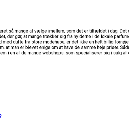
et så mange at vælge imellem, som det er tilfældet i dag. Det er j
t det, der gør, at mange trækker sig fra hylderne i de lokale parf
d med dufte fra store modehuse, er det ikke en helt billig fornøj
m, at man er blevet enige om at have de samme høje priser. Sådan
dem i en af de mange webshops, som specialiserer sig i salg af d
?