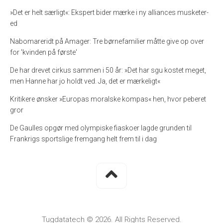
»Det er helt særligt«: Ekspert bider mærke i ny alliances musketer-
ed
Nabomareridt på Amager: Tre børnefamilier måtte give op over
for 'kvinden på første'
De har drevet cirkus sammen i 50 år: »Det har sgu kostet meget,
men Hanne har jo holdt ved. Ja, det er mærkeligt«
Kritikere ønsker »Europas moralske kompas« hen, hvor peberet
gror
De Gaulles opgør med olympiske fiaskoer lagde grunden til
Frankrigs sportslige fremgang helt frem til i dag
Tugdatatech © 2026. All Rights Reserved.