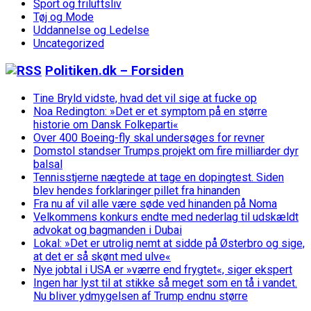
Sport og friluftsliv
Tøj og Mode
Uddannelse og Ledelse
Uncategorized
Politiken.dk – Forsiden
Tine Bryld vidste, hvad det vil sige at fucke op
Noa Redington: »Det er et symptom på en større
historie om Dansk Folkeparti«
Over 400 Boeing-fly skal undersøges for revner
Domstol standser Trumps projekt om fire milliarder dyr
balsal
Tennisstjerne nægtede at tage en dopingtest. Siden
blev hendes forklaringer pillet fra hinanden
Fra nu af vil alle være søde ved hinanden på Noma
Velkommens konkurs endte med nederlag til udskældt
advokat og bagmanden i Dubai
Lokal: »Det er utrolig nemt at sidde på Østerbro og sige,
at det er så skønt med ulve«
Nye jobtal i USA er »værre end frygtet«, siger ekspert
Ingen har lyst til at stikke så meget som en tå i vandet.
Nu bliver ydmygelsen af Trump endnu større