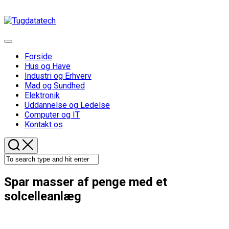
Skip
to
content
Expand
Menu
Forside
Hus og Have
Industri og Erhverv
Mad og Sundhed
Elektronik
Uddannelse og Ledelse
Computer og IT
Kontakt os
Spar masser af penge med et
solcelleanlæg