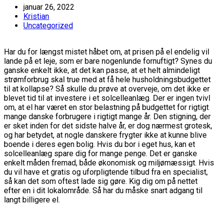
januar 26, 2022
Kristian
Uncategorized
Har du for længst mistet håbet om, at prisen på el endelig vil
lande på et leje, som er bare nogenlunde fornuftigt? Synes du
ganske enkelt ikke, at det kan passe, at et helt almindeligt
strømforbrug skal true med at få hele husholdningsbudgettet
til at kollapse? Så skulle du prøve at overveje, om det ikke er
blevet tid til at investere i et solcelleanlæg. Der er ingen tvivl
om, at el har været en stor belastning på budgettet for rigtigt
mange danske forbrugere i rigtigt mange år. Den stigning, der
er sket inden for det sidste halve år, er dog nærmest grotesk,
og har betydet, at nogle danskere frygter ikke at kunne blive
boende i deres egen bolig. Hvis du bor i eget hus, kan et
solcelleanlæg spare dig for mange penge. Det er ganske
enkelt måden fremad, både økonomisk og miljømæssigt. Hvis
du vil have et gratis og uforpligtende tilbud fra en specialist,
så kan det som oftest lade sig gøre. Kig dig om på nettet
efter en i dit lokalområde. Så har du måske snart adgang til
langt billigere el.