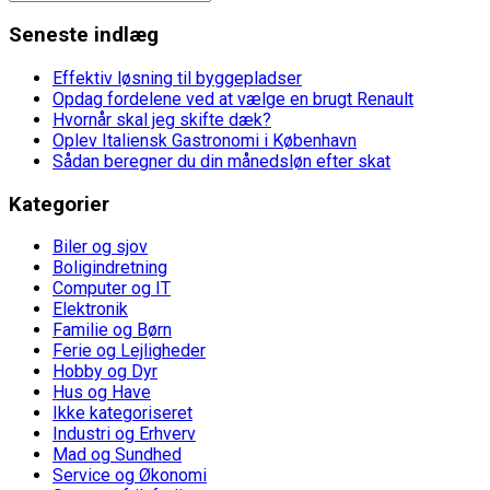
Seneste indlæg
Effektiv løsning til byggepladser
Opdag fordelene ved at vælge en brugt Renault
Hvornår skal jeg skifte dæk?
Oplev Italiensk Gastronomi i København
Sådan beregner du din månedsløn efter skat
Kategorier
Biler og sjov
Boligindretning
Computer og IT
Elektronik
Familie og Børn
Ferie og Lejligheder
Hobby og Dyr
Hus og Have
Ikke kategoriseret
Industri og Erhverv
Mad og Sundhed
Service og Økonomi