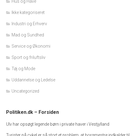
Hus og Have
Ikke kategoriseret
Industri og Erhverv
Mad og Sundhed
Service og Økonomi
Sport og friluftsliv
Tøj og Mode
Uddannelse og Ledelse
Uncategorized
Politiken.dk – Forsiden
Ulv har opsøgt legende børn i private haver i Vestjylland
Turister på cykel er så stort et problem, at borgmestre indkalder til