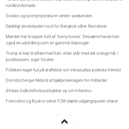
rundbordsmøde
Solskin og lune temperaturer venter i weekenden
Dødeligt skoleskyderi nord for Bangkok sårer flere elever
Manden har kroppen fuld af 'funny bones'. Desværre havde han
også en udstråling som en gammel støvsuger
Trump er klar til aftale med Iran: »Han står med det orange hår i
postkassen«, siger forsker
Politikere tager hul på drøftelser om Venezuelas politiske fremtid
Domstol tvinger Meta til at hjælpe teenagere for milliarder
Afrikas fodboldforbund bakker op om Infantino
Franculino og Byskov sikrer FCM stærkt udgangspunkt i Irland