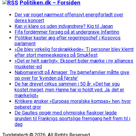
Politiken.dk – Forsiden
Der var noget nærmest offensivt energiforladt over
deres koncert
Kan vi klare os uden indvandrere? Kig til Japan
Fifa fordømmer forsøg på at undergrave Infantino
Politiker kaster æg efter regeringschef i Kosovos
parlament
»De blev virkelig forskrækkede«: Ti personer blev klemt
efter stort menneskepres på Smukfest
»Det er helt særligt«: Ekspert bider mærke i ny alliances
musketer-ed
Nabomareridt på Amager: Tre børnefamilier måtte give
op over for 'kvinden på første'
De har drevet cirkus sammen i 50 år: »Det har sgu
kostet meget, men Hanne har jo holdt ved. Ja, det er
mærkeligt«
Kritikere ønsker »Europas moralske kompas« hen, hvor
peberet gror
De Gaulles opgør med olympiske fiaskoer lagde
grunden til Frankrigs sportslige fremgang helt frem til i
dag
Tugdatatech © 2026. All Rights Reserved.