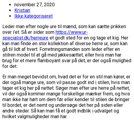
november 27, 2020
Kristian
Ikke kategoriseret
Leder man efter nogle ure til mænd, som kan sætte prikken
over i’et. Så er sider som
https://www.ur-
specialist.dk/herreure
et godt sted for en og tage et kig. Her
kan man finde en stor kollektion af diverse herre ur, som kan
gå til lidt af hvert. Forretningsmanden som leder efter en
stilren model til at gå med jakkesættet, eller hvis man har
brug for et mere flamboyant svar på det, er der også mulighed
for det.
Er man meget bevidst om, hvad det er for en stil man kører, er
der også mange ure, som vil passe godt ind i stilen, hvis man
tager et kig her på nettet. Søger man efter ure herre på nettet,
vil der også kommer mange forskellige mærker frem, og hvis
man ikke har hørt om dem før eller kender til stilen de bringer
til bordet, er det nemt og undersøge det her på siden eller
andre steder. Så kan man få et godt indblik i udvalget og
hvilket valgmuligheder man har.